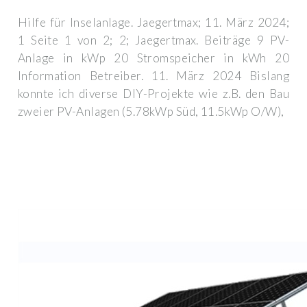
Hilfe für Inselanlage. Jaegertmax; 11. März 2024;
1 Seite 1 von 2; 2; Jaegertmax. Beiträge 9 PV-
Anlage in kWp 20 Stromspeicher in kWh 20
Information Betreiber. 11. März 2024 Bislang
konnte ich diverse DIY-Projekte wie z.B. den Bau
zweier PV-Anlagen (5.78kWp Süd, 11.5kWp O/W),