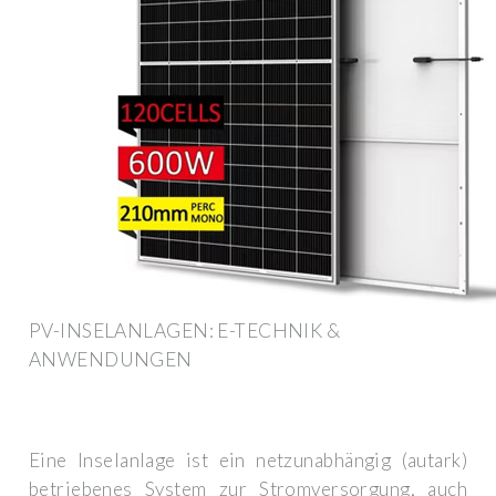
PV-INSELANLAGEN: E-TECHNIK &
ANWENDUNGEN
Eine Inselanlage ist ein netzunabhängig (autark)
betriebenes System zur Stromversorgung, auch