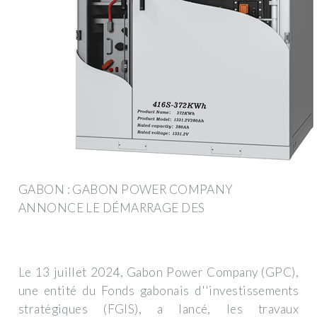
GABON : GABON POWER COMPANY
ANNONCE LE DÉMARRAGE DES
Le 13 juillet 2024, Gabon Power Company (GPC),
une entité du Fonds gabonais d''investissements
stratégiques (FGIS), a lancé, les travaux