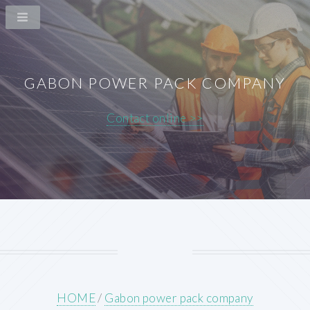
GABON POWER PACK COMPANY
Contact online >>
HOME
/
Gabon power pack company