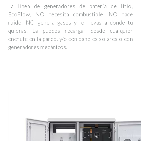
La linea de generadores de batería de litio,
EcoFlow, NO necesita combustible, NO hace
ruido, NO genera gases y lo llevas a donde tu
quieras. La puedes recargar desde cualquier
enchufe en la pared, y/o con paneles solares o con
generadores mecánicos.