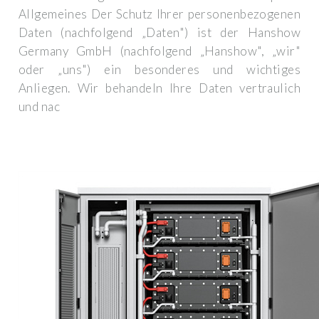
Allgemeines Der Schutz Ihrer personenbezogenen
Daten (nachfolgend „Daten") ist der Hanshow
Germany GmbH (nachfolgend „Hanshow", „wir"
oder „uns") ein besonderes und wichtiges
Anliegen. Wir behandeln Ihre Daten vertraulich
und nac