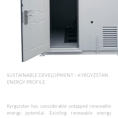
SUSTAINABLE DEVELOPMENT – KYRGYZSTAN
ENERGY PROFILE
Kyrgyzstan has considerable untapped renewable
energy potential. Existing renewable energy