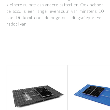
kleinere ruimte dan andere batterijen. Ook hebben
de accu''s een lange levensduur van minstens 10
jaar. Dit komt door de hoge ontladingsdiepte. Een
nadeel van