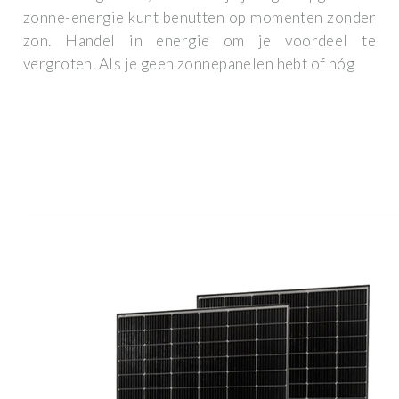
zonne-energie kunt benutten op momenten zonder
zon. Handel in energie om je voordeel te
vergroten. Als je geen zonnepanelen hebt of nóg