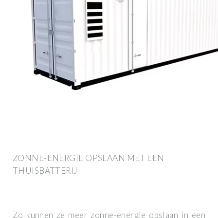
ZONNE-ENERGIE OPSLAAN MET EEN
THUISBATTERIJ
Zo kunnen ze meer zonne-energie opslaan in een