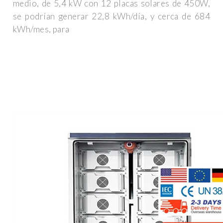
medio, de 5,4 kW con 12 placas solares de 450W,
se podrían generar 22,8 kWh/día, y cerca de 684
kWh/mes, para