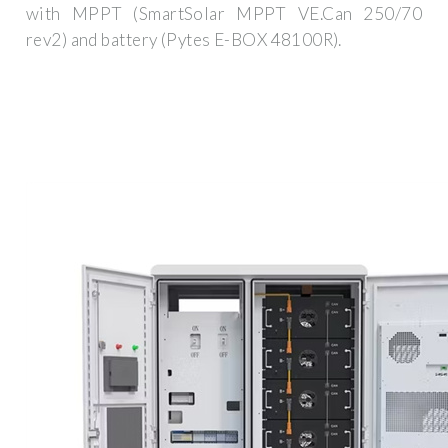
with MPPT (SmartSolar MPPT VE.Can 250/70
rev2) and battery (Pytes E-BOX 48100R).