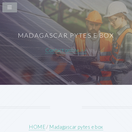
MADAGASCAR PYTES E BOX
Contact online >>
HOME
/
Madagascar pytes e box