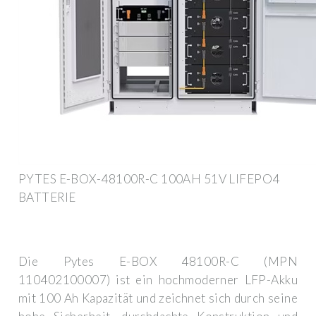
PYTES E-BOX-48100R-C 100AH 51V LIFEPO4
BATTERIE
Die Pytes E-BOX 48100R-C (MPN
110402100007) ist ein hochmoderner LFP-Akku
mit 100 Ah Kapazität und zeichnet sich durch seine