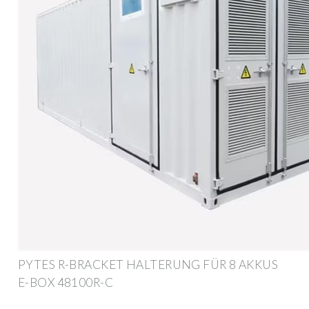
PYTES R-BRACKET HALTERUNG FÜR 8 AKKUS
E-BOX 48100R-C