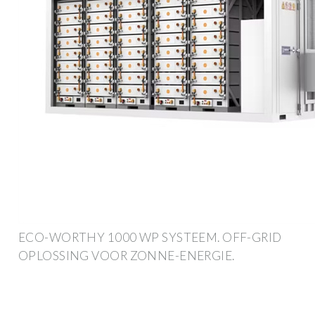
ECO-WORTHY 1000 WP SYSTEEM. OFF-GRID
OPLOSSING VOOR ZONNE-ENERGIE.