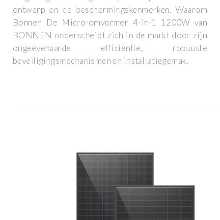
ontwerp en de beschermingskenmerken. Waarom
Bonnen De Micro-omvormer 4-in-1 1200W van
BONNEN onderscheidt zich in de markt door zijn
ongeëvenaarde efficiëntie, robuuste
beveiligingsmechanismen en installatiegemak.