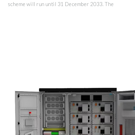
scheme will run until 31 December 2033. The