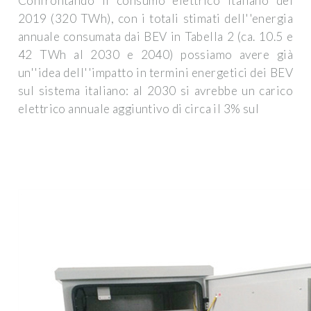
Confrontando il consumo elettrico italiano del
2019 (320 TWh), con i totali stimati dell''energia
annuale consumata dai BEV in Tabella 2 (ca. 10.5 e
42 TWh al 2030 e 2040) possiamo avere già
un''idea dell''impatto in termini energetici dei BEV
sul sistema italiano: al 2030 si avrebbe un carico
elettrico annuale aggiuntivo di circa il 3% sul